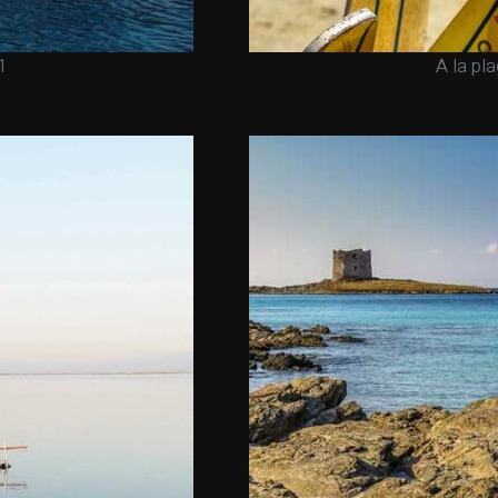
1
A la pl